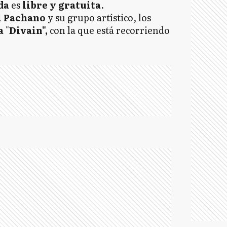
da
es
libre y gratuita
.
l Pachano
y su grupo artístico, los
a
"
Divain",
con la que está recorriendo