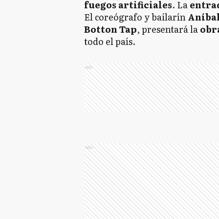
fuegos artificiales
. La
entra
El coreógrafo y bailarín
Aníba
Botton Tap
, presentará la
obr
todo el país.
Ads
Ads