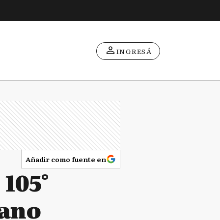
INGRESÁ
Añadir como fuente en
 105°
hano