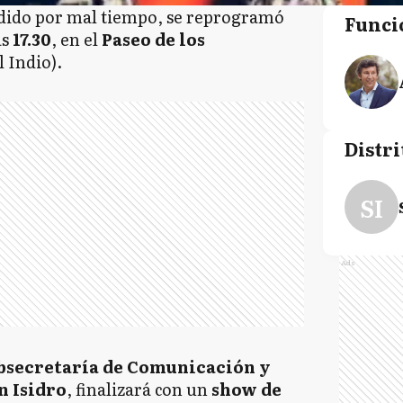
ndido por mal tiempo, se reprogramó
Funci
as
17.30
, en el
Paseo de los
 Indio).
Distri
SI
Ads
bsecretaría de Comunicación y
n Isidro
, finalizará con un
show de