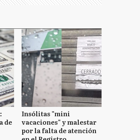
:
Insólitas "mini
a de
vacaciones" y malestar
por la falta de atención
en el Registro