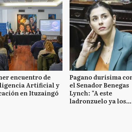
mer encuentro de
Pagano durísima co
ligencia Artificial y
el Senador Benegas
ación en Ituzaingó
Lynch: "A este
ladronzuelo ya los
denuncié por escon
su patrimonio"