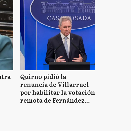
ntra
Quirno pidió la
renuncia de Villarruel
por habilitar la votación
remota de Fernández
der
Sagasti por la Ley de
Tierras