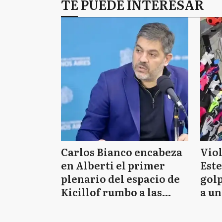
TE PUEDE INTERESAR
Carlos Bianco encabeza
Viol
en Alberti el primer
Este
plenario del espacio de
gol
Kicillof rumbo a las
a u
elecciones 2027
emb
mes