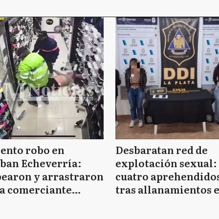
ento robo en
Desbaratan red de
ban Echeverría:
explotación sexual:
pearon y arrastraron
cuatro aprehendido
na comerciante
tras allanamientos 
arazada de ocho
Pinamar y La Plata
es