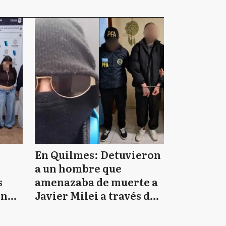
En Quilmes: Detuvieron
a un hombre que
s
amenazaba de muerte a
en
Javier Milei a través de
TikTok