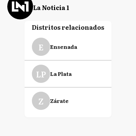
La Noticia 1
Distritos relacionados
E
Ensenada
LP
La Plata
Z
Zárate