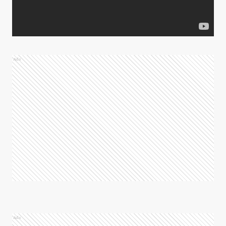
Ads
Ads