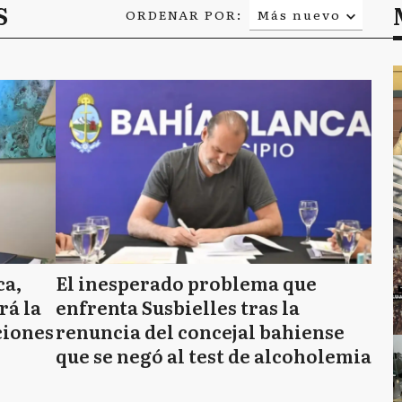
S
ORDENAR POR:
Más nuevo
Relevancia
Más antiguo
ca,
El inesperado problema que
rá la
enfrenta Susbielles tras la
ciones
renuncia del concejal bahiense
que se negó al test de alcoholemia