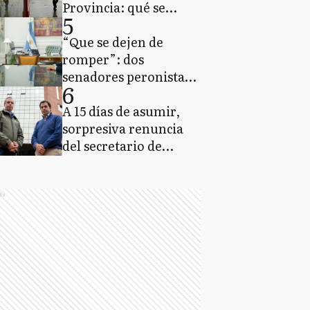
Provincia: qué se
5
espera del clima para
lo que resta del jueves
“Que se dejen de
romper”: dos
senadores peronistas
6
enojados por la
interna entre Máximo
A 15 días de asumir,
y Kicillof
sorpresiva renuncia
del secretario de
Seguridad de San
Isidro
ds