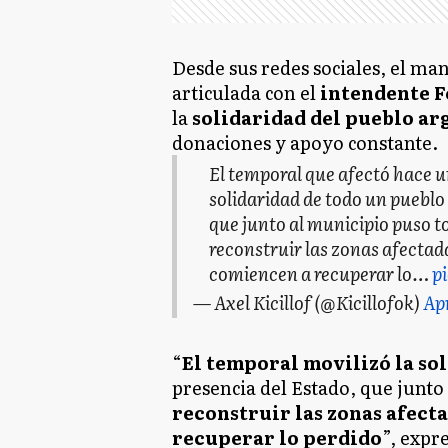
Desde sus redes sociales, el ma
articulada con el
intendente F
la
solidaridad del pueblo ar
donaciones y apoyo constante.
El temporal que afectó hace u
solidaridad de todo un pueblo
que junto al municipio puso to
reconstruir las zonas afectada
comiencen a recuperar lo…
p
— Axel Kicillof (@Kicillofok)
Apr
“
El temporal movilizó la so
presencia del Estado, que junto
reconstruir las zonas afecta
recuperar lo perdido
”, expre