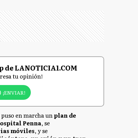
p de LANOTICIA1.COM
eresa tu opinión!
¡ENVIAR!
se puso en marcha un
plan de
Hospital Penna
, se
ias móviles
, y se