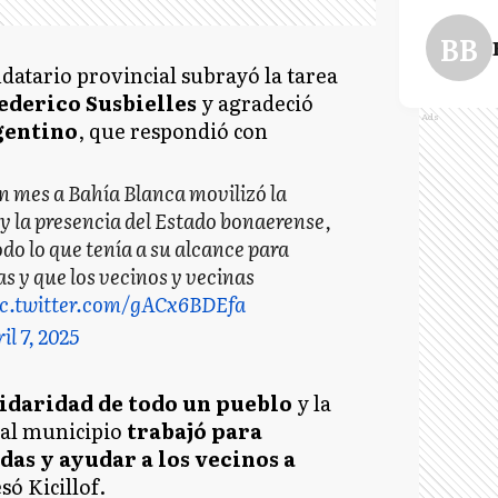
BB
ndatario provincial subrayó la tarea
ederico Susbielles
y agradeció
Ads
gentino
, que respondió con
n mes a Bahía Blanca movilizó la
 y la presencia del Estado bonaerense,
do lo que tenía a su alcance para
s y que los vecinos y vecinas
ic.twitter.com/gACx6BDEfa
il 7, 2025
lidaridad de todo un pueblo
y la
 al municipio
trabajó para
das y ayudar a los vecinos a
só Kicillof.