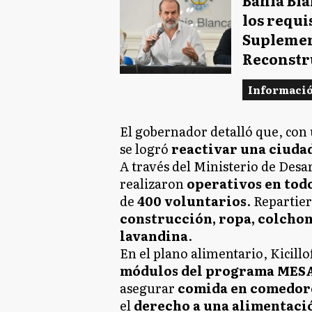
los requi
Suplemen
Reconstr
Informaci
El gobernador detalló que, con
se logró
reactivar una ciudad
A través del Ministerio de Desa
realizaron
operativos en todo
de
400 voluntarios
. Repartie
construcción, ropa, colchon
lavandina
.
En el plano alimentario, Kicill
módulos del programa MES
asegurar
comida en comedore
el
derecho a una alimentaci