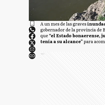
A un mes de las graves
inundac
gobernador de la provincia de 
que
“el Estado bonaerense, j
tenía a su alcance”
para acomp
Ads