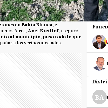
iones en Bahía Blanca
, el
Funci
Buenos Aires,
Axel Kicillof
, aseguró
unto al municipio, puso todo lo que
añar a los vecinos afectados.
Distri
BA