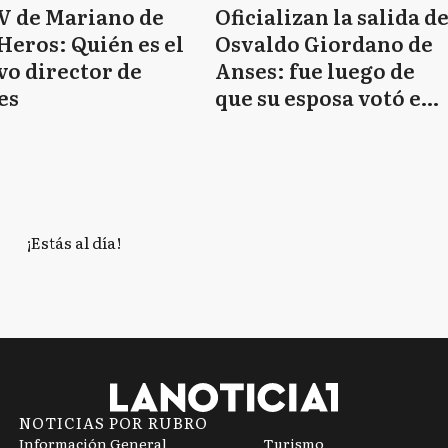
CV de Mariano de
Oficializan la salida d
Heros: Quién es el
Osvaldo Giordano de
vo director de
Anses: fue luego de
es
que su esposa votó en
contra de la Ley Bases
de Milei
¡Estás al día!
NOTICIAS POR RUBRO
Información General
Turismo