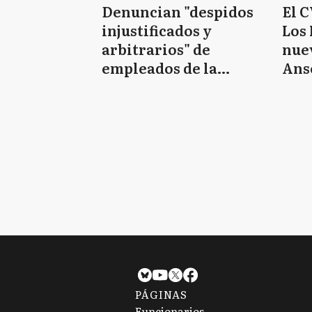
Denuncian "despidos
El 
injustificados y
Los 
arbitrarios" de
nue
empleados de la
Ans
ANSES: serían más de
1.200
PÁGINAS
Funcionarios