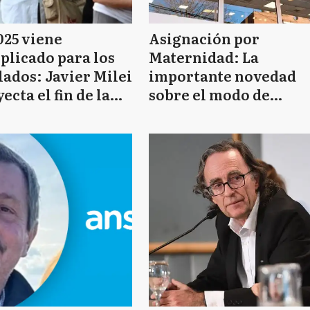
025 viene
Asignación por
plicado para los
Maternidad: La
lados: Javier Milei
importante novedad
ecta el fin de la
sobre el modo de
atoria y el bono
cobro que anunció la
da congelado
ANSES