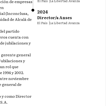
El País
La Libertad Avanza
cción de empresas
 en
2024
ial (Inconclusa,
Director/a Anses
rsidad de Alcalá de
El País
La Libertad Avanza
del partido
eros cuenta con
de jubilaciones y
e gerente general
Jubilaciones y
un rol que
 1994 y 2002.
 entre noviembre
e general de
o y como Director
S.A.