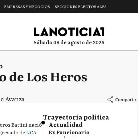
EMPRESAS Y NEGOCIOS
SECCIONES ELECTORALES
sábado 08 de agosto de 2026
o
 de Los Heros
ad Avanza
Trayectoria política
Actualidad
ros Battini nació
egresado de
UCA
Ex Funcionario