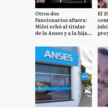
Otros dos
El 2
funcionarios afuera:
com
Milei echó al titular
jubi
de la Anses y a la hija
proy
de Cavallo de la
mor
embajada en la OEA
que