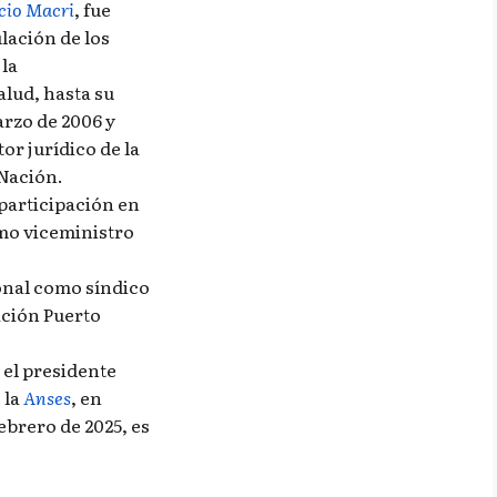
cio Macri
, fue
lación de los
 la
lud, hasta su
rzo de 2006 y
or jurídico de la
Nación.
participación en
omo viceministro
onal como síndico
ación Puerto
 el presidente
 la
Anses
, en
febrero de 2025, es