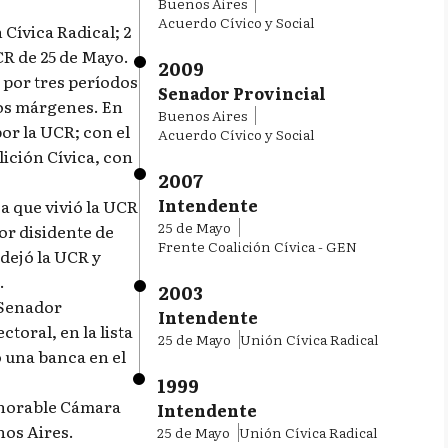
Buenos Aires
Acuerdo Cívico y Social
 Cívica Radical; 2
CR de 25 de Mayo.
2009
 por tres períodos
Senador Provincial
ios márgenes. En
Buenos Aires
por la UCR; con el
Acuerdo Cívico y Social
lición Cívica, con
2007
Intendente
ca que vivió la UCR
25 de Mayo
or disidente de
Frente Coalición Cívica - GEN
dejó la UCR y
.
2003
 Senador
Intendente
ctoral, en la lista
25 de Mayo
Unión Cívica Radical
o una banca en el
1999
Honorable Cámara
Intendente
nos Aires.
25 de Mayo
Unión Cívica Radical