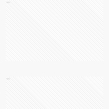
Ads
Ads