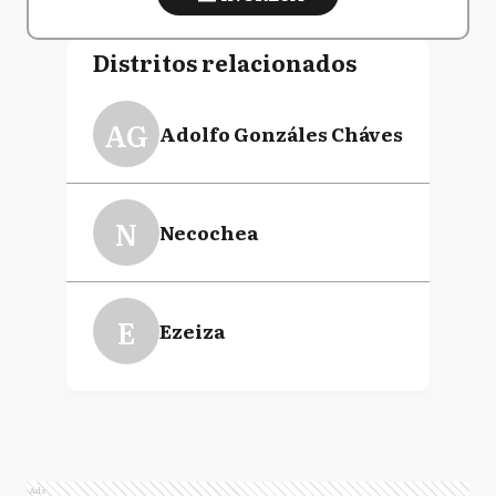
Distritos relacionados
AG
Adolfo Gonzáles Cháves
N
Necochea
E
Ezeiza
Ads