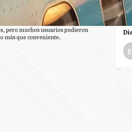
os, pero muchos usuarios pudieron
Di
cio más que conveniente.
E
Ads