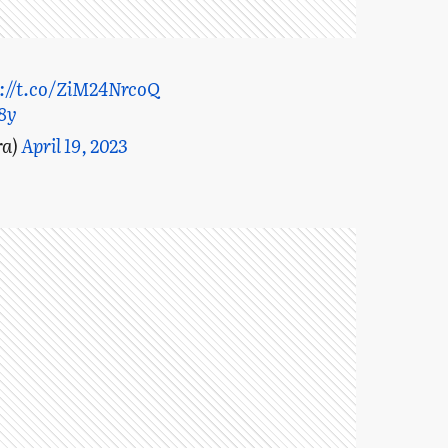
://t.co/ZiM24NrcoQ
8y
ra)
April 19, 2023