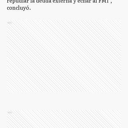
repudiar la deuda externa y echar al FMI",
concluyó.
Ads
Ads