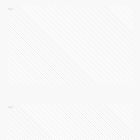
Ads
Ads