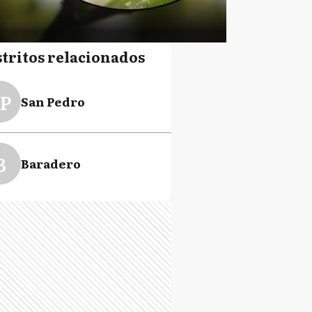
stritos relacionados
P
San Pedro
B
Baradero