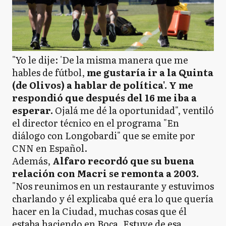
"Yo le dije: 'De la misma manera que me
hables de fútbol,
me gustaría ir a la Quinta
(de Olivos) a hablar de política'. Y me
respondió que después del 16 me iba a
esperar.
Ojalá me dé la oportunidad", ventiló
el director técnico en el programa "En
diálogo con Longobardi" que se emite por
CNN en Español.
Además,
Alfaro recordó que su buena
relación con Macri se remonta a 2003.
"Nos reunimos en un restaurante y estuvimos
charlando y él explicaba qué era lo que quería
hacer en la Ciudad, muchas cosas que él
estaba haciendo en Boca. Estuve de esa