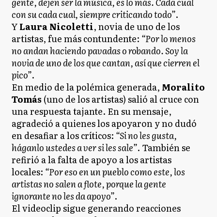
gente, dejen ser la música, es lo más. Cada cual
con su cada cual, siempre criticando todo”
.
Y
Laura Nicoletti
, novia de uno de los
artistas, fue más contundente:
“Por lo menos
no andan haciendo pavadas o robando. Soy la
novia de uno de los que cantan, así que cierren el
pico”
.
En medio de la polémica generada,
Moralito
Tomás
(uno de los artistas) salió al cruce con
una respuesta tajante. En su mensaje,
agradeció a quienes los apoyaron y no dudó
en desafiar a los críticos:
“Si no les gusta,
háganlo ustedes a ver si les sale”
. También se
refirió a la falta de apoyo a los artistas
locales:
“Por eso en un pueblo como este, los
artistas no salen a flote, porque la gente
ignorante no les da apoyo”
.
El videoclip sigue generando reacciones