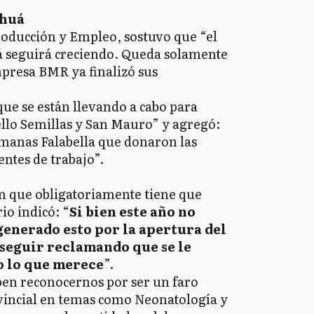
ehuá
roducción y Empleo, sostuvo que “el
 seguirá creciendo. Queda solamente
mpresa BMR ya finalizó sus
ue se están llevando a cabo para
ello Semillas y San Mauro” y agregó:
manas Falabella que donaron las
entes de trabajo”.
ón que obligatoriamente tiene que
io indicó: “
Si bien este año no
enerado esto por la apertura del
seguir reclamando que se le
o lo que merece
”.
ben reconocernos por ser un faro
ovincial en temas como Neonatología y