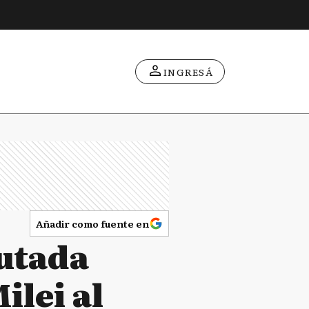
INGRESÁ
Añadir como fuente en
utada
ilei al