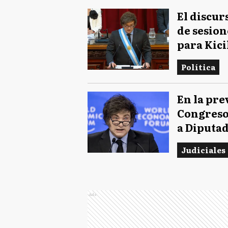
El discur
de sesion
para Kici
Política
En la pre
Congreso,
a Diputa
Judiciales
Ads