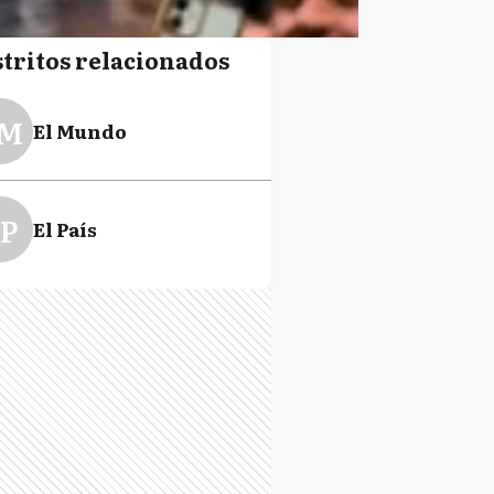
stritos relacionados
M
El Mundo
P
El País