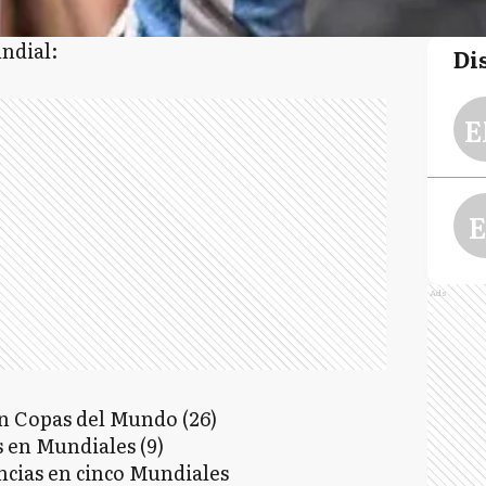
ndial:
Di
E
E
Ads
n Copas del Mundo (26)
 en Mundiales (9)
ncias en cinco Mundiales