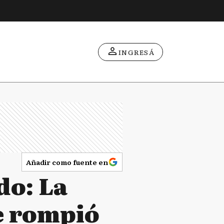
INGRESÁ
Añadir como fuente en
do: La
ue rompió