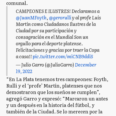
comunal.
CAMPEONES E ILUSTRES! Declaramos a
@JuanMFoyth
,
@gerorulli
y al profe Luis
Martín como Ciudadanos Ilustres de la
Ciudad por su participación y
consagración en el Mundial Son un
orgullo para el deporte platense.
Felicitaciones y gracias por traer la Copa
a casa!!
pic.twitter.com/miCNB9ddiS
— Julio Garro (@JulioGarro)
December
19, 2022
“En La Plata tenemos tres campeones: Foyth,
Rulli y el ‘profe’ Martín, platenses que nos
demostraron que los sueños se cumplen”,
agregó Garro y expresó: “Marcaron un antes
y un después en la historia del fútbol, y
también de la Ciudad. Se lo merecen por la