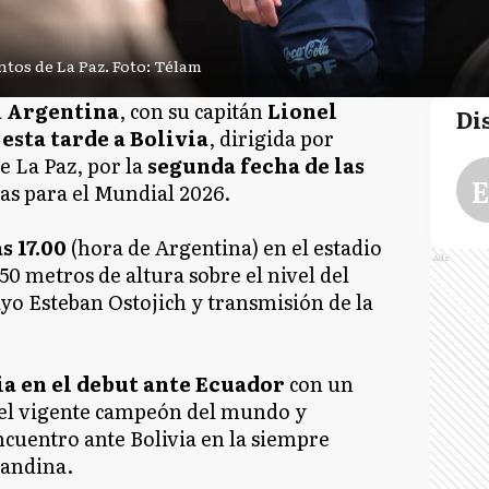
untos de La Paz. Foto: Télam
a
Argentina
, con su capitán
Lionel
Di
esta tarde a Bolivia
, dirigida por
e La Paz, por la
segunda fecha de las
E
s para el Mundial 2026.
s 17.00
(hora de Argentina) en el estadio
Ads
50 metros de altura sobre el nivel del
yo Esteban Ostojich y transmisión de la
ia en el debut ante Ecuador
con un
, el vigente campeón del mundo y
cuentro ante Bolivia en la siempre
 andina.