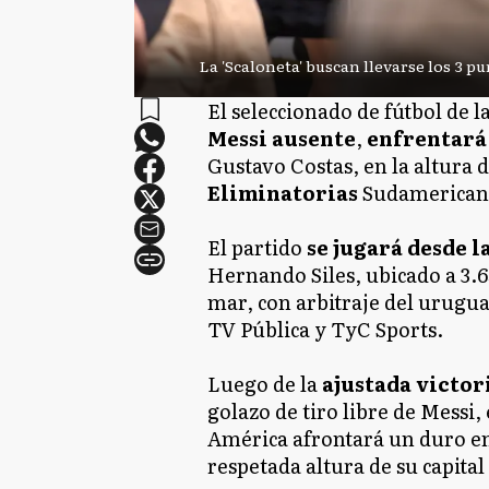
La 'Scaloneta' buscan llevarse los 3 p
El seleccionado de fútbol de l
Messi ausente
,
enfrentará 
Gustavo Costas, en la altura d
Eliminatorias
Sudamericana
El partido
se jugará desde la
Hernando Siles, ubicado a 3.6
mar, con arbitraje del urugua
TV Pública y TyC Sports.
Luego de la
ajustada victor
golazo de tiro libre de Messi
América afrontará un duro en
respetada altura de su capital