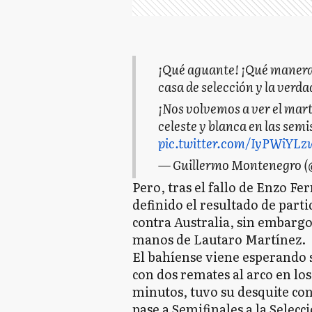
¡Qué aguante! ¡Qué manera 
casa de selección y la verda
¡Nos volvemos a ver el marte
celeste y blanca en las sem
pic.twitter.com/IyPWiYLz
— Guillermo Montenegro 
Pero, tras el fallo de Enzo Fe
definido el resultado de parti
contra Australia, sin embargo
manos de Lautaro Martínez.
El bahíense viene esperando 
con dos remates al arco en los
minutos, tuvo su desquite conv
pase a Semifinales a la Selecc