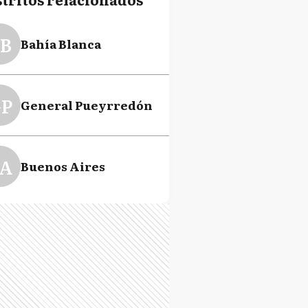
B
Bahía Blanca
P
General Pueyrredón
A
Buenos Aires