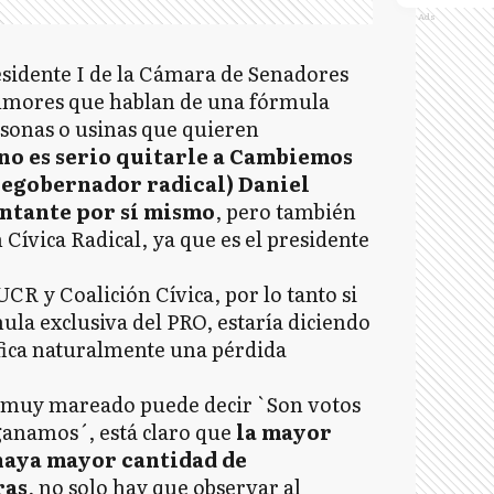
Ads
sidente I de la Cámara de Senadores
rumores que hablan de una fórmula
rsonas o usinas que quieren
no es serio quitarle a Cambiemos
icegobernador radical) Daniel
entante por sí mismo
, pero también
Cívica Radical, ya que es el presidente
R y Coalición Cívica, por lo tanto si
ula exclusiva del PRO, estaría diciendo
nifica naturalmente una pérdida
 muy mareado puede decir `Son votos
ganamos´, está claro que
la mayor
haya mayor cantidad de
ras
, no solo hay que observar al