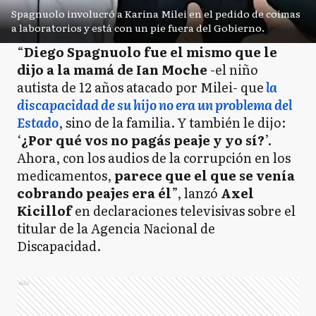
Spagnuolo involucró a Karina Milei en el pedido de coimas
a laboratorios y está con un pie fuera del Gobierno.
“
Diego Spagnuolo fue el mismo que le
dijo a la mamá de Ian Moche
-el niño
autista de 12 años atacado por Milei- que
la
discapacidad de su hijo no era un problema del
Estado
, sino de la familia. Y también le dijo:
‘
¿Por qué vos no pagás peaje y yo sí?
’.
Ahora, con los audios de la corrupción en los
medicamentos,
parece que el que se venía
cobrando peajes era él
”, lanzó
Axel
Kicillof
en declaraciones televisivas sobre el
titular de la Agencia Nacional de
Discapacidad.
Ads