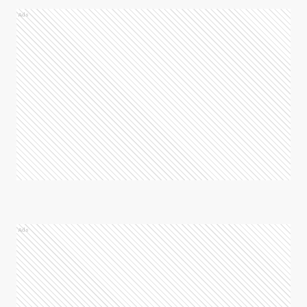
Ads
Ads