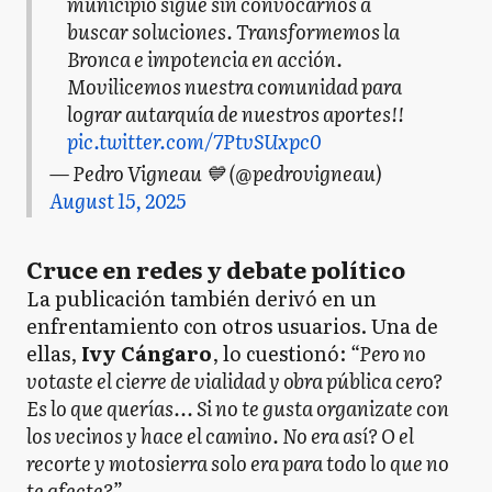
municipio sigue sin convocarnos a
buscar soluciones. Transformemos la
Bronca e impotencia en acción.
Movilicemos nuestra comunidad para
lograr autarquía de nuestros aportes!!
pic.twitter.com/7PtvSUxpc0
— Pedro Vigneau 💙 (@pedrovigneau)
August 15, 2025
Cruce en redes y debate político
La publicación también derivó en un
enfrentamiento con otros usuarios. Una de
ellas,
Ivy Cángaro
, lo cuestionó:
“Pero no
votaste el cierre de vialidad y obra pública cero?
Es lo que querías... Si no te gusta organizate con
los vecinos y hace el camino. No era así? O el
recorte y motosierra solo era para todo lo que no
te afecte?”
.