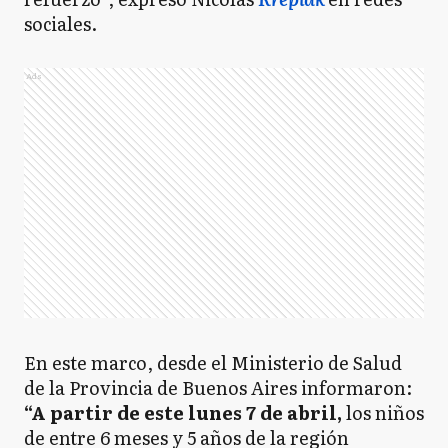
sociales.
SA
San Antonio de Areco
Ads
SN
San Nicolás
SP
San Pedro
Z
Zárate
En este marco, desde el Ministerio de Salud
de la Provincia de Buenos Aires informaron:
AB
Almirante Brown
“A partir de este lunes 7 de abril,
los niños
de entre 6 meses y 5 años de la región