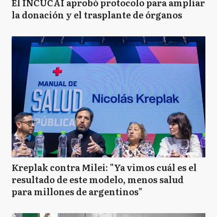
El INCUCAI aprobó protocolo para ampliar
la donación y el trasplante de órganos
M
Morón
N
Navarro
P
Pilar
SF
San Fernando
Kreplak contra Milei: "Ya vimos cuál es el
resultado de este modelo, menos salud
para millones de argentinos"
SI
San Isidro