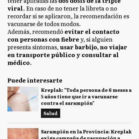
tener aplicadas las
dos dosis de la triple
viral
. En caso de no tener la libreta o no
recordar si se aplicaron, la recomendación es
vacunarse de todos modos.
Además, recomendó
evitar el contacto
con personas con fiebre
y, si alguien
presenta síntomas,
usar barbijo, no viajar
en transporte público y consultar al
médico
.
Puede interesarte
Kreplak: "Toda persona de 6 meses a
5 años tiene que ir a vacunarse
contra el sarampión"
Salud
Sarampión en la Provincia: Kreplak
exige campaña de vacunación a