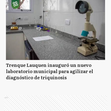
SM
San Miguel
S
Suipacha
T
Tigre
Trenque Lauquen inauguró un nuevo
laboratorio municipal para agilizar el
diagnóstico de triquinosis
VL
Vicente López
Ads
A
Arrecifes