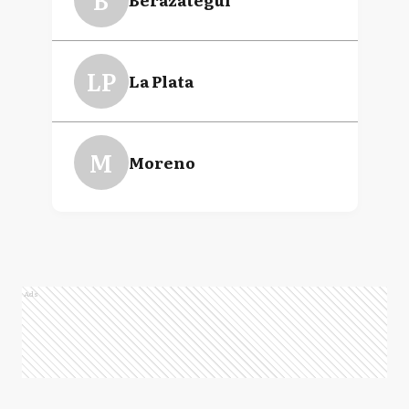
LP
La Plata
M
Moreno
Ads