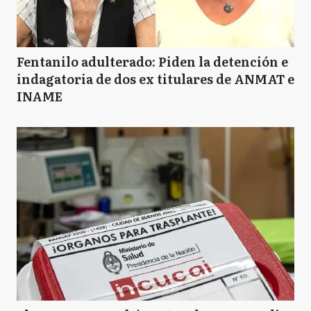
MA
Malvinas Argentinas
Fentanilo adulterado: Piden la detención e
indagatoria de dos ex titulares de ANMAT e
INAME
MP
Marcos Paz
M
Mercedes
M
Merlo
M
Moreno