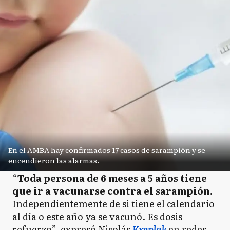
P
Pergamino
R
Ramallo
R
Rojas
En el AMBA hay confirmados 17 casos de sarampión y se
S
encendieron las alarmas.
Salto
“
Toda persona de 6 meses a 5 años tiene
que ir a vacunarse contra el sarampión.
Independientemente de si tiene el calendario
SA
San Andrés de Giles
al día o este año ya se vacunó. Es dosis
refuerzo”, expresó Nicolás
Kreplak
en redes