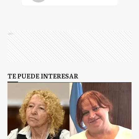
GL
Gral. Las Heras
Ads
H
Hurlingham
I
TE PUEDE INTERESAR
Ituzaingó
JC
José C. Paz
L
Luján