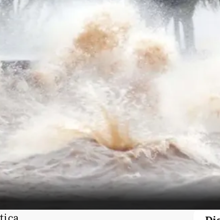
tica
Di