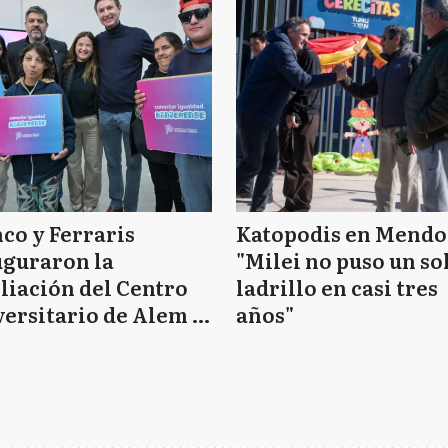
co y Ferraris
Katopodis en Mendo
uguraron la
"Milei no puso un so
iación del Centro
ladrillo en casi tres
ersitario de Alem y
años"
regaron
putadoras