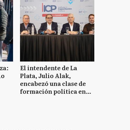
za:
El intendente de La
lo
Plata, Julio Alak,
encabezó una clase de
formación política en
Ituzaingó del PJ
bonaerense