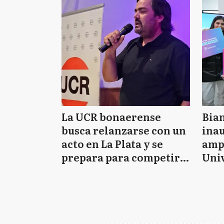
La UCR bonaerense
Bian
busca relanzarse con un
ina
acto en La Plata y se
ampl
prepara para competir
Univ
en 2027
ent
com