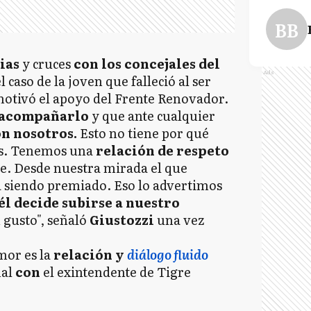
BB
ias
y cruces
con los concejales del
Ads
l caso de la joven que falleció al ser
motivó el apoyo del Frente Renovador.
 acompañarlo
y que ante cualquier
n nosotros.
Esto no tiene por qué
as. Tenemos una
relación de respeto
e. Desde nuestra mirada el que
 siendo premiado. Eso lo advertimos
él decide subirse a nuestro
 gusto", señaló
Giustozzi
una vez
mor es la
relación y
diálogo fluido
nal
con
el exintendente de Tigre