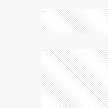
Ads
Ads