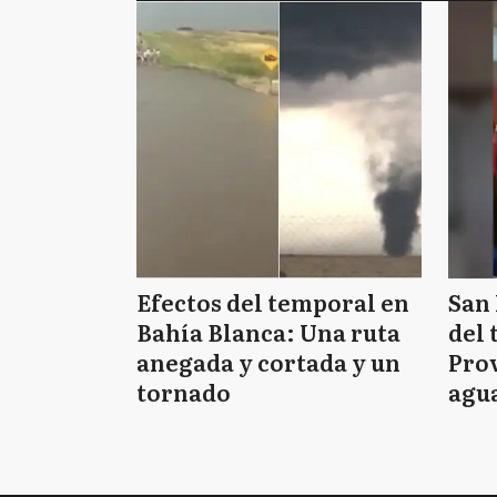
Efectos del temporal en
San 
Bahía Blanca: Una ruta
del 
anegada y cortada y un
Prov
tornado
agua
tie