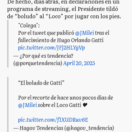
De hecho, días atrás, en declaraciones en un
programa de streaming, el Presidente tildó
de “boludo” al “Loco” por jugar con los pies.
"Colega":
Por el tweet que publicó
@JMilei
tras el
fallecimiento de Hugo Orlando Gatti
pic.twitter.com/JFj2HLYgVp
— ¿Por qué es tendencia?
(@porquetendencia)
April 20, 2025
“El boludo de Gatti”
Por el recorte de hace unos pocos días de
@JMilei
sobre el Loco Gatti 🖤
pic.twitter.com/f1XUDRuv6E
— Hagov Tendencias (@hagov_tendencia)