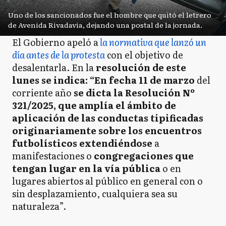
Uno de los sancionados fue el hombre que quitó el letrero
de Avenida Rivadavia, dejando una postal de la jornada.
El Gobierno apeló a
la normativa que lanzó un
día antes de la protesta
con el objetivo de
desalentarla. En la
resolución de este
lunes se indica: “En fecha 11 de marzo
del
corriente año
se dicta la Resolución Nº
321/2025, que amplía el ámbito de
aplicación de las conductas tipificadas
originariamente sobre los encuentros
futbolísticos
extendiéndose
a
manifestaciones o
congregaciones que
tengan lugar en la vía pública
o en
lugares abiertos al público en general con o
sin desplazamiento, cualquiera sea su
naturaleza”.