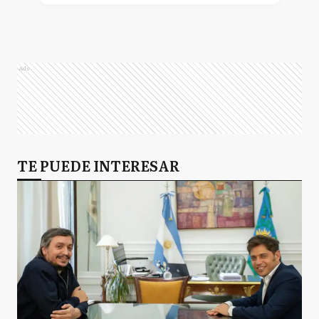
Javier Gerardo Milei
Ads
Lilia Adela Bolukalo
Lemoine
TE PUEDE INTERESAR
Karina Elizabeth Milei
Mariano Cúneo Libarona