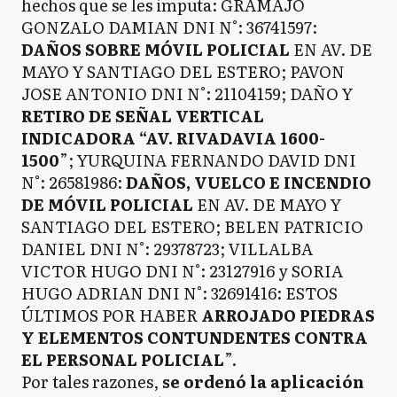
hechos que se les imputa: GRAMAJO
GONZALO DAMIAN DNI N°: 36741597:
DAÑOS SOBRE MÓVIL POLICIAL
EN AV. DE
MAYO Y SANTIAGO DEL ESTERO; PAVON
JOSE ANTONIO DNI N°: 21104159; DAÑO Y
RETIRO DE SEÑAL VERTICAL
INDICADORA “AV. RIVADAVIA 1600-
1500
”; YURQUINA FERNANDO DAVID DNI
N°: 26581986:
DAÑOS, VUELCO E INCENDIO
DE MÓVIL POLICIAL
EN AV. DE MAYO Y
SANTIAGO DEL ESTERO; BELEN PATRICIO
DANIEL DNI N°: 29378723; VILLALBA
VICTOR HUGO DNI N°: 23127916 y SORIA
HUGO ADRIAN DNI N°: 32691416: ESTOS
ÚLTIMOS POR HABER
ARROJADO PIEDRAS
Y ELEMENTOS CONTUNDENTES CONTRA
EL PERSONAL POLICIAL
”.
Por tales razones,
se ordenó la aplicación