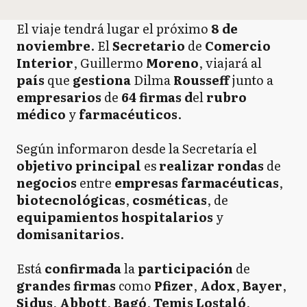
El viaje tendrá lugar el próximo
8 de
noviembre
. El
Secretario
de
Comercio
Interior
, Guillermo
Moreno
, viajará al
país
que
gestiona
Dilma
Rousseff
junto a
empresarios
de
64 firmas d
el
rubro
médico
y
farmacéuticos
.
Según informaron desde la Secretaría el
objetivo principal
es
realizar rondas
de
negocios
entre
empresas farmacéuticas
,
biotecnológicas
,
cosméticas
, de
equipamientos
hospitalarios
y
domisanitarios
.
Está
confirmada
la
participación
de
grandes firmas
como
Pfizer
,
Adox
,
Bayer
,
Sidus
,
Abbott
,
Bagó
,
Temis Lostaló
,