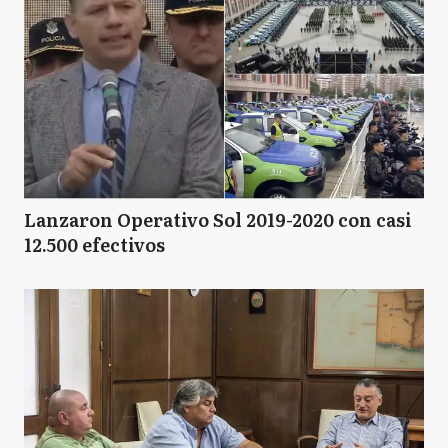
L
Luján
MP
Marcos Paz
N
Navarro
Lanzaron Operativo Sol 2019-2020 con casi
12.500 efectivos
P
Pehuajó
P
Pilar