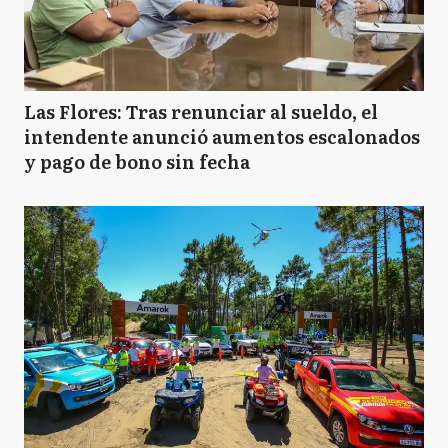
SA
San Antonio de Areco
SP
San Pedro
Las Flores: Tras renunciar al sueldo, el
intendente anunció aumentos escalonados
y pago de bono sin fecha
S
Suipacha
VG
Villa Gesell