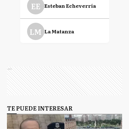
EE
Esteban Echeverría
LM
La Matanza
L
Lanús
Ads
L
Lincoln
LD
TE PUEDE INTERESAR
Lomas de Zamora