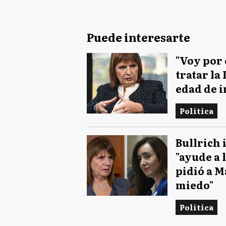
Puede interesarte
"Voy por 
tratar la
edad de 
Política
Bullrich 
"ayude a 
pidió a M
miedo"
Política