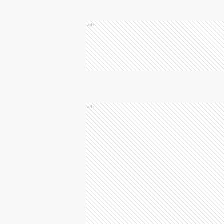
Ads
Ads