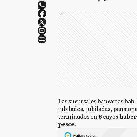
Ads
Las sucursales bancarias habi
jubilados, jubiladas, pensio
terminados en
6
cuyos
habere
pesos
.