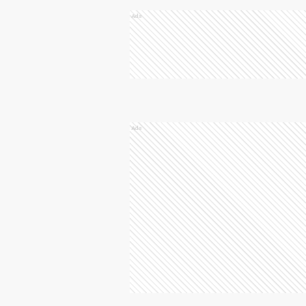
Ads
Ads