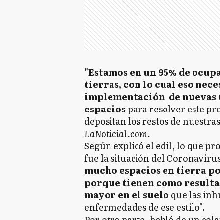
"Estamos en un 95% de ocup
tierras, con lo cual eso nece
implementación de nuevas t
espacios
para resolver este pr
depositan los restos de nuestras
LaNoticia1.com.
Según explicó el edil, lo que pr
fue la situación del Coronaviru
mucho espacios en tierra p
porque tienen como result
mayor en el suelo
que las inh
enfermedades de ese estilo".
Por otra parte, habló de un col