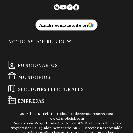
Añadir como fuente en
NOTICIAS POR RUBRO
FUNCIONARIOS
MUNICIPIOS
SECCIONES ELECTORALES
EMPRESAS
2026
|
La Noticia 1
| Todos los derechos reservados:
www.
lanoticia1.com
Registro de Prop. Intelectual Nº 53092474 · Edición Nº
5967
-
Propietario: La Opinión Semanario SRL - Director Responsable:
Lidia Inés Berardi - Liniers 71, San Pedro, Buenos Aires.