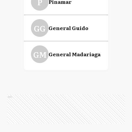
P
Pinamar
GG
General Guido
GM
General Madariaga
Ads