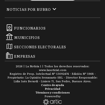
NOTICIAS POR RUBRO
FUNCIONARIOS
MUNICIPIOS
SECCIONES ELECTORALES
EMPRESAS
2026
|
La Noticia 1
| Todos los derechos reservados:
www.
lanoticia1.com
Registro de Prop. Intelectual Nº 53092474 · Edición Nº
5968
-
Propietario: La Opinión Semanario SRL - Director Responsable:
Lidia Inés Berardi - Liniers 71, San Pedro, Buenos Aires.
Centro de ayuda
Privacidad
Términos y condiciones
Powered by