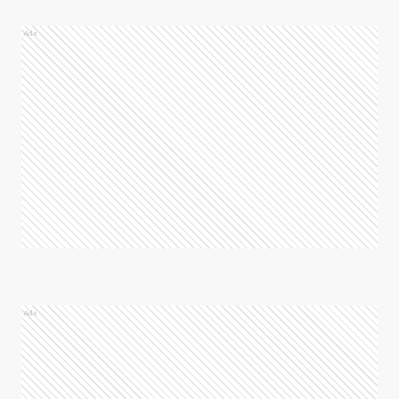
Ads
Ads