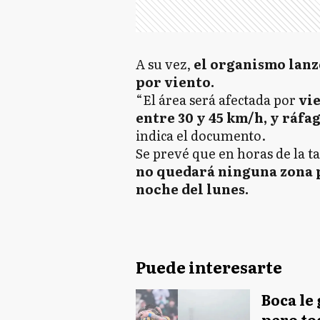
A su vez,
el organismo lanzó
por viento.
“El área será afectada por
vie
entre 30 y 45 km/h, y ráfa
indica el documento.
Se prevé que en horas de la t
no quedará ninguna zona p
noche del lunes.
Puede interesarte
Boca le 
pero tod