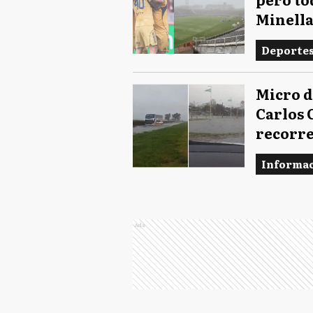
Minella
Deporte
Micro d
Carlos 
recorre
Informac
Ads