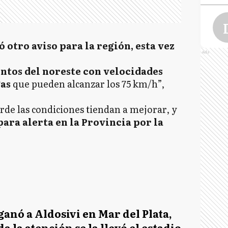
 otro aviso para la región, esta vez
Ads
G
ntos del noreste con velocidades
gas
que pueden alcanzar los 75 km/h”,
arde las condiciones tiendan a mejorar, y
G
ara alerta en la Provincia por la
G
G
ganó a Aldosivi en Mar del Plata,
a la atención se la llevó el estadio