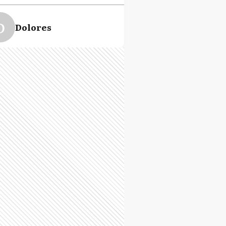
D
Dolores
A
General Alvarado
B
General Belgrano
G
General Guido
L
General Lavalle