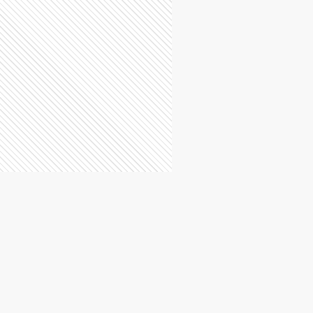
M
General Madariaga
P
General Paz
P
General Pueyrredón
C
La Costa
F
Las Flores