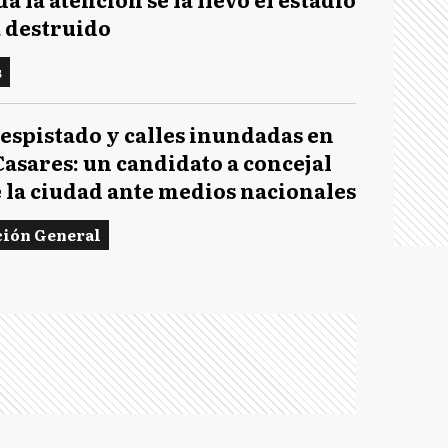
 destruido
G
s
espistado y calles inundadas en
G
Casares: un candidato a concejal
 la ciudad ante medios nacionales
G
ión General
L
L