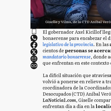
Giselle y Vilma, de la CTD Aníbal Ver
El gobernador Axel Kicillof lleg
bonaerense para encabezar el d
legislativo de la provincia
. En las
cientos de
personas se acerc
mandatario bonaerense
, donde 
que enfrentan en este contexto 
La difícil situación que atravies
volvió a ponerse en relieve a tr
coordinadora de la Coordinado
Desocupados (CTD) Aníbal Verón
LaNoticia1.com
, Giselle compar
enfrentan día a día en la
locali