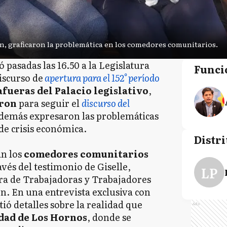
ón, graficaron la problemática en los comedores comunitarios.
ó pasadas las 16.50 a la Legislatura
Funci
iscurso de
apertura para el 152° período
afueras del Palacio legislativo
,
aron
para seguir el
discurso del
además expresaron las problemáticas
de crisis económica.
Distri
an los
comedores comunitarios
avés del testimonio de Giselle,
LP
ra de Trabajadoras y Trabajadores
. En una entrevista exclusiva con
tió detalles sobre la realidad que
Ads
dad de Los Hornos
, donde se