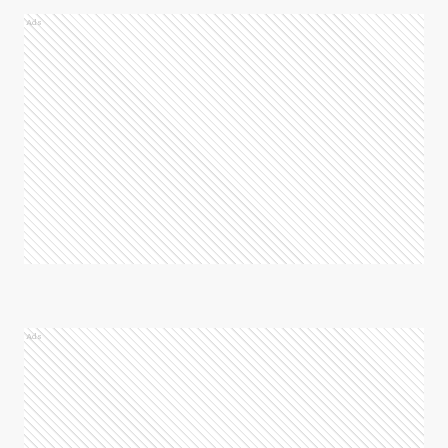
Ads
Ads