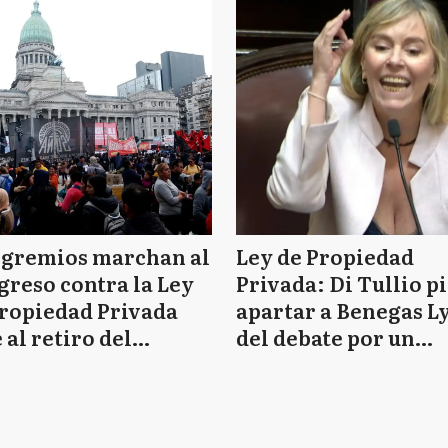
 gremios marchan al
Ley de Propiedad
reso contra la Ley
Privada: Di Tullio p
ropiedad Privada
apartar a Benegas L
 al retiro del
del debate por un
tulo de tierras
supuesto conflicto d
intereses