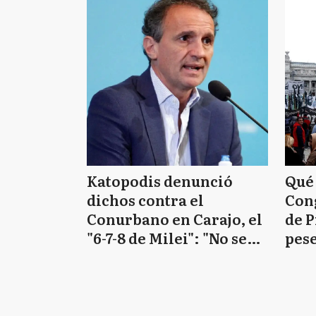
Katopodis denunció
Qué
dichos contra el
Cong
Conurbano en Carajo, el
de P
"6-7-8 de Milei": "No se
pese
puede decir y hacer
capí
cualquier cosa"