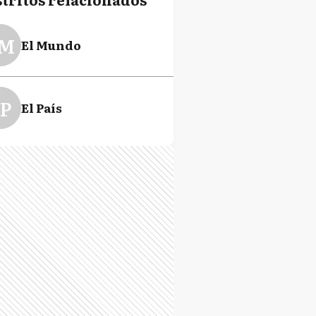
M
El Mundo
P
El País