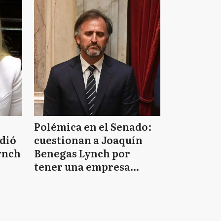
Polémica en el Senado:
idió
cuestionan a Joaquín
ynch
Benegas Lynch por
tener una empresa
e
vinculada al negocio de
tierras