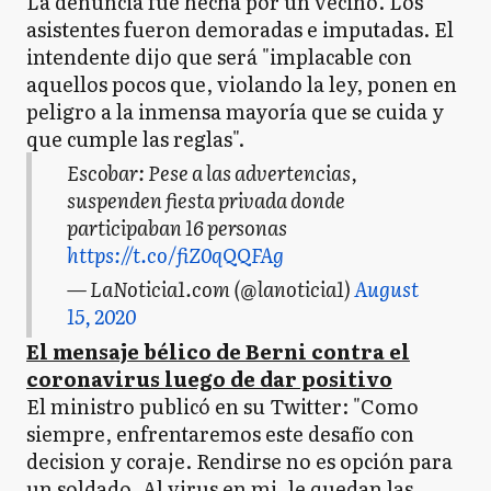
La denuncia fue hecha por un vecino. Los
asistentes fueron demoradas e imputadas. El
intendente dijo que será "implacable con
aquellos pocos que, violando la ley, ponen en
peligro a la inmensa mayoría que se cuida y
que cumple las reglas".
Escobar: Pese a las advertencias,
suspenden fiesta privada donde
participaban 16 personas
https://t.co/fiZ0qQQFAg
— LaNoticia1.com (@lanoticia1)
August
15, 2020
El mensaje bélico de Berni contra el
coronavirus luego de dar positivo
El ministro publicó en su Twitter: "Como
siempre, enfrentaremos este desafío con
decision y coraje. Rendirse no es opción para
un soldado. Al virus en mi, le quedan las