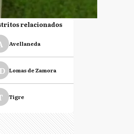
stritos relacionados
A
Avellaneda
D
Lomas de Zamora
T
Tigre