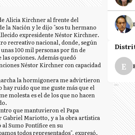
de Alicia Kirchner al frente del
de la Nación y le dijo "sos tu hermano
fallecido expresidente Néstor Kirchner.
ro recreativo nacional, donde, según
Distri
 unas 100 mil personas por fin de
de las opciones. Además quedó
E
nciones Néstor Kirchner con capacidad
archa la hormigonera me advirtieron
Ads
o hay ruido que me guste más que el
 me molesta es el de los que no hacen
do.
uentro que mantuvieron el Papa
Gabriel Mariotto, y a la obra artística
ó al Sumo Pontífice en su
ábamos todos representados", expresó.