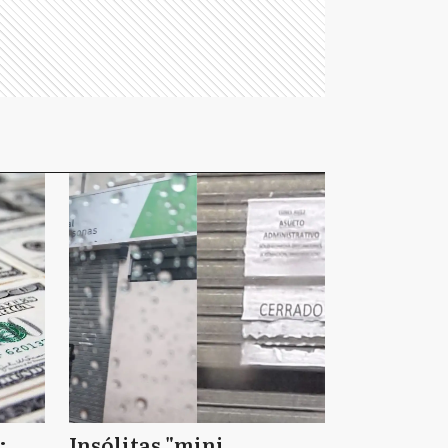
:
Insólitas "mini