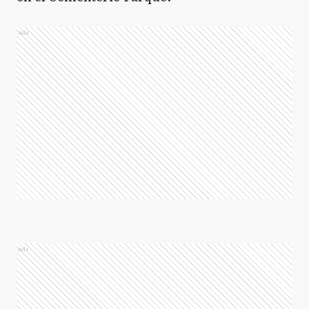
Ads
Ads