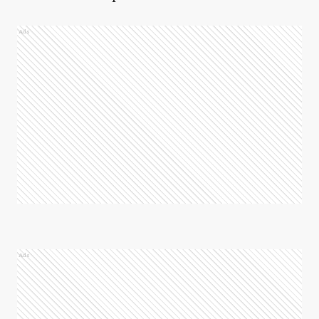
Ads
Ads