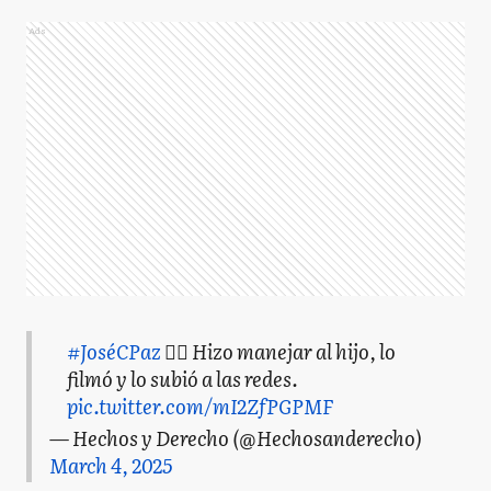
Ads
#JoséCPaz
🙆‍♂️ Hizo manejar al hijo, lo
filmó y lo subió a las redes.
pic.twitter.com/mI2ZfPGPMF
— Hechos y Derecho (@Hechosanderecho)
March 4, 2025