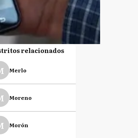
stritos relacionados
M
Merlo
M
Moreno
M
Morón