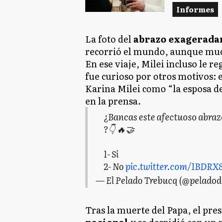
Informes
La foto del
abrazo exagerada
recorrió el mundo, aunque much
En ese viaje, Milei incluso le r
fue curioso por otros motivos: e
Karina Milei como “la esposa d
en la prensa.
¿Bancas este afectuoso abrazo
?👇 🔥🤝
1- Si
2- No
pic.twitter.com/1BDRX
— El Pelado Trebucq (@peladod
Tras la muerte del Papa, el pre