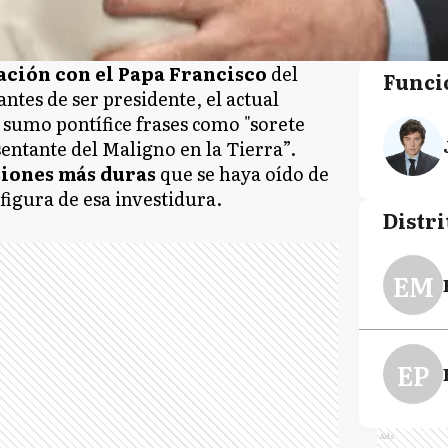
ación con el Papa Francisco
del
Funci
tes de ser presidente, el actual
 sumo pontífice frases como "sorete
sentante del Maligno en la Tierra”.
siones más duras
que se haya oído de
figura de esa investidura.
Distri
EM
EP
Ads