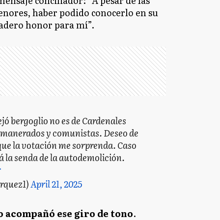
mensaje conciliador: “A pesar de las
enores, haber podido conocerlo en su
adero honor para mí”.
ó bergoglio no es de Cardenales
 amanerados y comunistas. Deseo de
ue la votación me sorprenda. Caso
rá la senda de la autodemolición.
r
rquez1)
April 21, 2025
o acompañó ese giro de tono
.