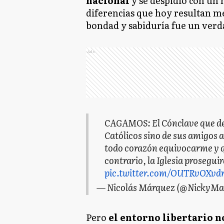
nacional
y se despidió con un 
diferencias que hoy resultan m
bondad y sabiduría fue un verd
Ads
CAGAMOS: El Cónclave que dej
Católicos sino de sus amigos
todo corazón equivocarme y q
contrario, la Iglesia prosegui
pic.twitter.com/OUTRvOXvd
— Nicolás Márquez (@NickyMa
Pero
el entorno libertario n